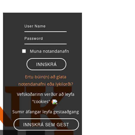
Muna notandanafn
Ertu búin(n) að glata
notendanafni eða lykilorði?
Vefskoðarinn verður að leyfa
"cookies"
Sumir áfangar leyfa gestaaðgang