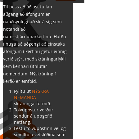
Til þess að öðlast fullan
aðgang að áföngum er
nauðsynlegt að skrá sig sem
notandi að
námsstjórnunarkerfinu. Hafðu
í huga að aðgengi að einstaka
áföngum í kerfinu getur einnig
verið stýrt með skráningarlykli
sem kennari úthlutar
nemendum. Nýskráning í
kerfið er einföld:
Fylltu út
NÝSKRÁ
NEMANDA
skráningarformið.
Tölvupóstur verður
sendur á uppgefið
netfang.
Lestu tölvupóstinn vel og
smelltu á vefslóðina sem