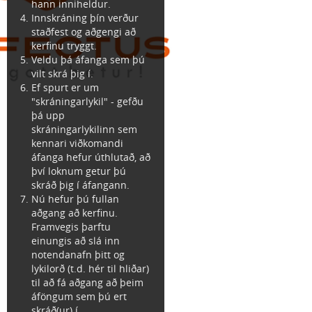
hann inniheldur.
Innskráning þín verður
staðfest og aðgengi að
kerfinu tryggt.
Veldu þá áfanga sem þú
vilt skrá þig í.
Ef spurt er um
"skráningarlykil" - gefðu
þá upp
skráningarlykilinn sem
kennari viðkomandi
áfanga hefur úthlutað, að
því loknum getur þú
skráð þig í áfangann.
Nú hefur þú fullan
aðgang að kerfinu.
Framvegis þarftu
einungis að slá inn
notendanafn þitt og
lykilorð (t.d. hér til hliðar)
til að fá aðgang að þeim
áföngum sem þú ert
skráð(ur) í.