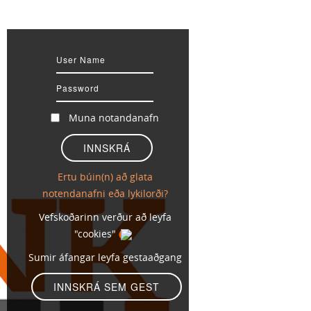
Muna notandanafn
Ertu búin(n) að glata
notendanafni eða lykilorði?
Vefskoðarinn verður að leyfa
"cookies"
Sumir áfangar leyfa gestaaðgang