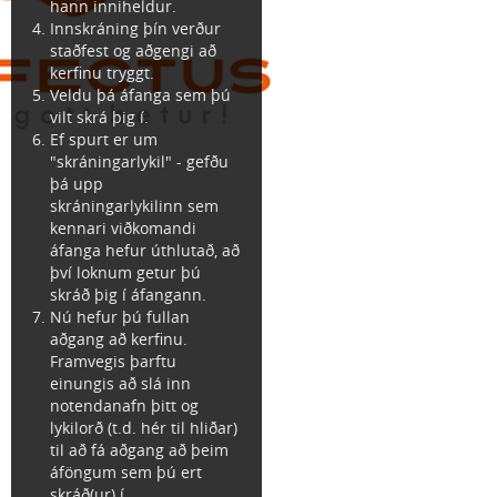
hann inniheldur.
Innskráning þín verður
staðfest og aðgengi að
kerfinu tryggt.
Veldu þá áfanga sem þú
vilt skrá þig í.
Ef spurt er um
"skráningarlykil" - gefðu
þá upp
skráningarlykilinn sem
kennari viðkomandi
áfanga hefur úthlutað, að
því loknum getur þú
skráð þig í áfangann.
Nú hefur þú fullan
aðgang að kerfinu.
Framvegis þarftu
einungis að slá inn
notendanafn þitt og
lykilorð (t.d. hér til hliðar)
til að fá aðgang að þeim
áföngum sem þú ert
skráð(ur) í.