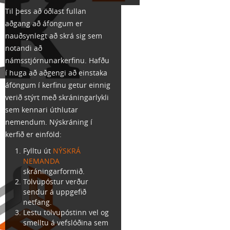
Til þess að öðlast fullan
aðgang að áföngum er
nauðsynlegt að skrá sig sem
notandi að
námsstjórnunarkerfinu. Hafðu
í huga að aðgengi að einstaka
áföngum í kerfinu getur einnig
verið stýrt með skráningarlykli
sem kennari úthlutar
nemendum. Nýskráning í
kerfið er einföld:
Fylltu út
NÝSKRÁ
NEMANDA
skráningarformið.
Tölvupóstur verður
sendur á uppgefið
netfang.
Lestu tölvupóstinn vel og
smelltu á vefslóðina sem