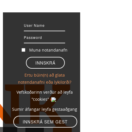
Muna notandanafn
Ertu búin(n) að glata
notendanafni eða lykilorði?
Vefskoðarinn verður að leyfa
"cookies"
Sumir áfangar leyfa gestaaðgang