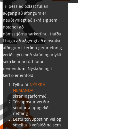
Til þess að öðlast fullan
aðgang að áföngum er
nauðsynlegt að skrá sig sem
notandi að
námsstjórnunarkerfinu. Hafðu
í huga að aðgengi að einstaka
áföngum í kerfinu getur einnig
verið stýrt með skráningarlykli
sem kennari úthlutar
nemendum. Nýskráning í
kerfið er einföld:
Fylltu út
NÝSKRÁ
NEMANDA
skráningarformið.
Tölvupóstur verður
sendur á uppgefið
netfang.
Lestu tölvupóstinn vel og
smelltu á vefslóðina sem