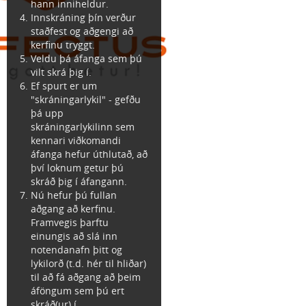
hann inniheldur.
Innskráning þín verður
staðfest og aðgengi að
kerfinu tryggt.
Veldu þá áfanga sem þú
vilt skrá þig í.
Ef spurt er um
"skráningarlykil" - gefðu
þá upp
skráningarlykilinn sem
kennari viðkomandi
áfanga hefur úthlutað, að
því loknum getur þú
skráð þig í áfangann.
Nú hefur þú fullan
aðgang að kerfinu.
Framvegis þarftu
einungis að slá inn
notendanafn þitt og
lykilorð (t.d. hér til hliðar)
til að fá aðgang að þeim
áföngum sem þú ert
skráð(ur) í.