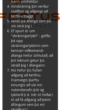
hann inniheldur.
Innskráning þín verður
staðfest og aðgengi að
kerfinu tryggt.
Veldu þá áfanga sem þú
vilt skrá þig í.
Ef spurt er um
"skráningarlykil" - gefðu
þá upp
skráningarlykilinn sem
kennari viðkomandi
áfanga hefur úthlutað, að
því loknum getur þú
skráð þig í áfangann.
Nú hefur þú fullan
aðgang að kerfinu.
Framvegis þarftu
einungis að slá inn
notendanafn þitt og
lykilorð (t.d. hér til hliðar)
til að fá aðgang að þeim
áföngum sem þú ert
skráð(ur) í.