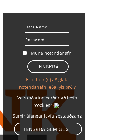
Muna notandanafn
Ertu búin(n) að glata
notendanafni eða lykilorði?
Vefskoðarinn verður að leyfa
"cookies"
Sumir áfangar leyfa gestaaðgang