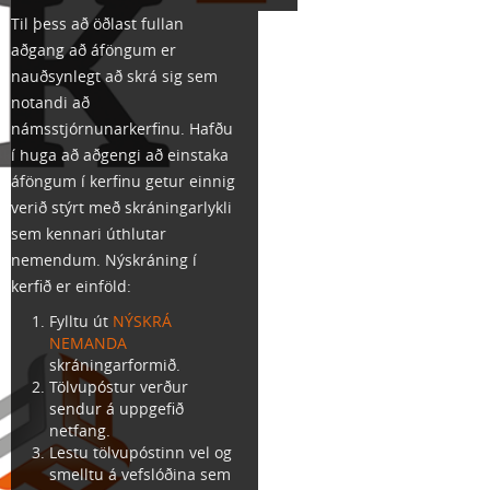
Til þess að öðlast fullan
aðgang að áföngum er
nauðsynlegt að skrá sig sem
notandi að
námsstjórnunarkerfinu. Hafðu
í huga að aðgengi að einstaka
áföngum í kerfinu getur einnig
verið stýrt með skráningarlykli
sem kennari úthlutar
nemendum. Nýskráning í
kerfið er einföld:
Fylltu út
NÝSKRÁ
NEMANDA
skráningarformið.
Tölvupóstur verður
sendur á uppgefið
netfang.
Lestu tölvupóstinn vel og
smelltu á vefslóðina sem