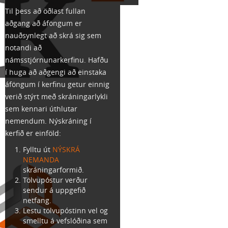
Til þess að öðlast fullan
aðgang að áföngum er
nauðsynlegt að skrá sig sem
notandi að
námsstjórnunarkerfinu. Hafðu
í huga að aðgengi að einstaka
áföngum í kerfinu getur einnig
verið stýrt með skráningarlykli
sem kennari úthlutar
nemendum. Nýskráning í
kerfið er einföld:
Fylltu út
NÝSKRÁ
NEMANDA
skráningarformið.
Tölvupóstur verður
sendur á uppgefið
netfang.
Lestu tölvupóstinn vel og
smelltu á vefslóðina sem