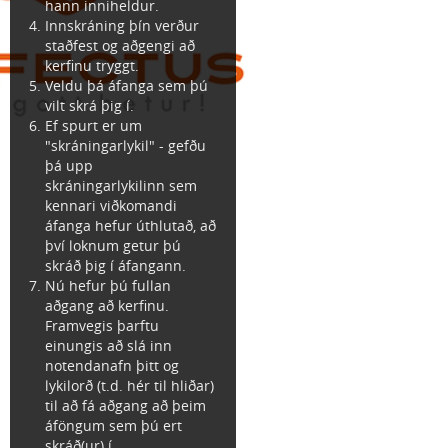
hann inniheldur.
Innskráning þín verður
staðfest og aðgengi að
kerfinu tryggt.
Veldu þá áfanga sem þú
vilt skrá þig í.
Ef spurt er um
"skráningarlykil" - gefðu
þá upp
skráningarlykilinn sem
kennari viðkomandi
áfanga hefur úthlutað, að
því loknum getur þú
skráð þig í áfangann.
Nú hefur þú fullan
aðgang að kerfinu.
Framvegis þarftu
einungis að slá inn
notendanafn þitt og
lykilorð (t.d. hér til hliðar)
til að fá aðgang að þeim
áföngum sem þú ert
skráð(ur) í.