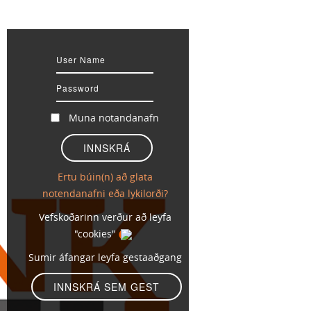
Muna notandanafn
Ertu búin(n) að glata
notendanafni eða lykilorði?
Vefskoðarinn verður að leyfa
"cookies"
Sumir áfangar leyfa gestaaðgang